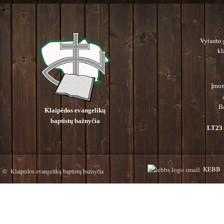
Vytauto 
kl
Įmon
B
Klaipėdos evangelikų
baptistų bažnyčia
LT23 
KEBB
© Klaipėdos evangelikų baptistų bažnyčia