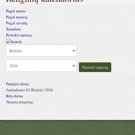
Pagal metus
Pagal mėnesį
Pagal savaitę
Šiandien
Peršokti mėnesį
Peršokti mėnesį
Praėjusi diena
Antradienis 02 Birželis 2026
Kita diena
Nerasta renginių