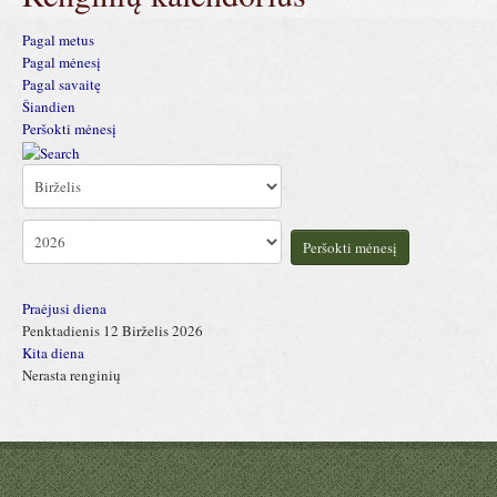
Pagal metus
Pagal mėnesį
Pagal savaitę
Šiandien
Peršokti mėnesį
Peršokti mėnesį
Praėjusi diena
Penktadienis 12 Birželis 2026
Kita diena
Nerasta renginių