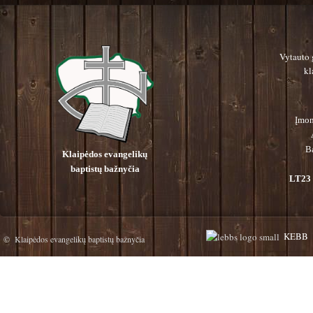
Vytauto 
kl
Įmon
B
Klaipėdos evangelikų
baptistų bažnyčia
LT23 
KEBB
© Klaipėdos evangelikų baptistų bažnyčia