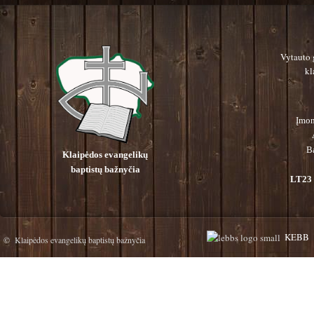
Vytauto 
kl
Įmon
B
Klaipėdos evangelikų
baptistų bažnyčia
LT23 
KEBB
© Klaipėdos evangelikų baptistų bažnyčia